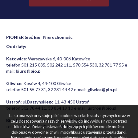
PIONIER Sieć Biur Nieruchomości
Oddziały:
Katowice
: Warszawska 6, 40-006 Katowice
telefon 501 215 035, 502 242 111, 570 554 530, 32 781 77 55 e-
mail:
biuro@pio.pl
Gliwice
: Kosów 4, 44-100 Gliwice
telefon 501 55 77 31, 32 231 44 42 e-mail:
gliwice@pio.pl
Ustroń
: ul.Daszyńskiego 11, 43-450 Ustroń
telefon 502 78 44 11, 33 854 19 10 e-mail:
ustron@pio.pl
Ta strona wykorzystuje pliki cookies w celach statystycznych oraz w
Bielsko-Biała
: Daszyńskiego 11, 43-450 Ustroń
celu dostosowania naszych serwisów do indywidualnych potrzeb
telefon 501 45 45 30 e-mail:
bielsko@pio.pl
klientów. Zmiany ustawień dotyczących plików cookie można
dokonać w dowolnej chwili modyfikując ustawienia przeglądarki.
Korzystanie z tej strony bez zmian ustawień dotyczących cookies