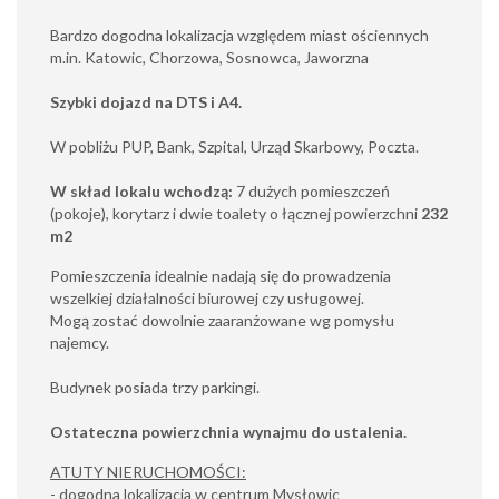
Bardzo dogodna lokalizacja względem miast ościennych
m.in. Katowic, Chorzowa, Sosnowca, Jaworzna
Szybki dojazd na DTS i A4.
W pobliżu PUP, Bank, Szpital, Urząd Skarbowy, Poczta.
W skład lokalu wchodzą:
7 dużych pomieszczeń
(pokoje), korytarz i dwie toalety o łącznej powierzchni
232
m2
Pomieszczenia idealnie nadają się do prowadzenia
wszelkiej działalności biurowej czy usługowej.
Mogą zostać dowolnie zaaranżowane wg pomysłu
najemcy.
Budynek posiada trzy parkingi.
Ostateczna powierzchnia wynajmu do ustalenia.
ATUTY NIERUCHOMOŚCI:
- dogodna lokalizacja w centrum Mysłowic