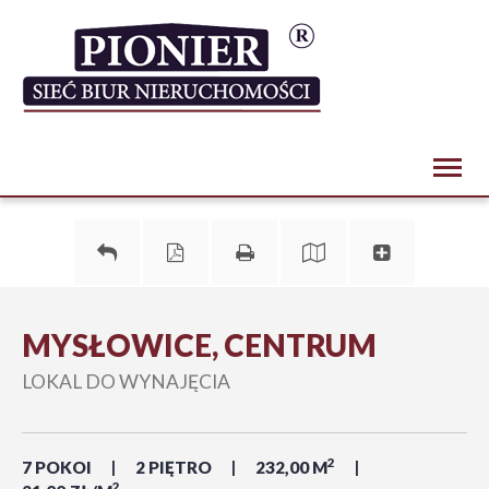
Toggl
naviga
MYSŁOWICE, CENTRUM
LOKAL DO WYNAJĘCIA
2
7 POKOI
2 PIĘTRO
232,00 M
2