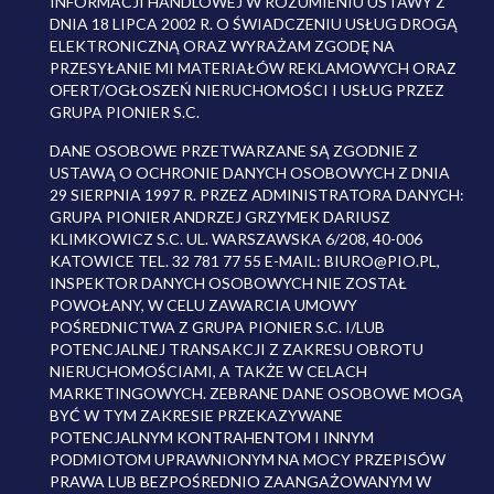
INFORMACJI HANDLOWEJ W ROZUMIENIU USTAWY Z
DNIA 18 LIPCA 2002 R. O ŚWIADCZENIU USŁUG DROGĄ
ELEKTRONICZNĄ ORAZ WYRAŻAM ZGODĘ NA
PRZESYŁANIE MI MATERIAŁÓW REKLAMOWYCH ORAZ
OFERT/OGŁOSZEŃ NIERUCHOMOŚCI I USŁUG PRZEZ
GRUPA PIONIER S.C.
DANE OSOBOWE PRZETWARZANE SĄ ZGODNIE Z
USTAWĄ O OCHRONIE DANYCH OSOBOWYCH Z DNIA
29 SIERPNIA 1997 R. PRZEZ ADMINISTRATORA DANYCH:
GRUPA PIONIER ANDRZEJ GRZYMEK DARIUSZ
KLIMKOWICZ S.C. UL. WARSZAWSKA 6/208, 40-006
KATOWICE TEL. 32 781 77 55 E-MAIL: BIURO@PIO.PL,
INSPEKTOR DANYCH OSOBOWYCH NIE ZOSTAŁ
POWOŁANY, W CELU ZAWARCIA UMOWY
POŚREDNICTWA Z GRUPA PIONIER S.C. I/LUB
POTENCJALNEJ TRANSAKCJI Z ZAKRESU OBROTU
NIERUCHOMOŚCIAMI, A TAKŻE W CELACH
MARKETINGOWYCH. ZEBRANE DANE OSOBOWE MOGĄ
BYĆ W TYM ZAKRESIE PRZEKAZYWANE
POTENCJALNYM KONTRAHENTOM I INNYM
PODMIOTOM UPRAWNIONYM NA MOCY PRZEPISÓW
PRAWA LUB BEZPOŚREDNIO ZAANGAŻOWANYM W