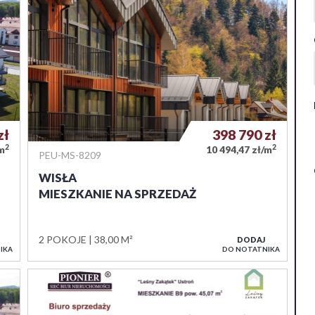
zł
398 790
zł
2
2
/m
10 494,47 zł/m
PEU-MS-8209
WISŁA
MIESZKANIE NA SPRZEDAŻ
2 POKOJE
38,00 M²
DODAJ
IKA
DO NOTATNIKA