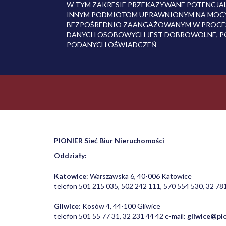
W TYM ZAKRESIE PRZEKAZYWANE POTENCJ
INNYM PODMIOTOM UPRAWNIONYM NA MOCY
BEZPOŚREDNIO ZAANGAŻOWANYM W PROCES
DANYCH OSOBOWYCH JEST DOBROWOLNE, P
PODANYCH OŚWIADCZEŃ
PIONIER Sieć Biur Nieruchomości
Oddziały:
Katowice
: Warszawska 6, 40-006 Katowice
telefon 501 215 035, 502 242 111, 570 554 530, 32 781
Gliwice
: Kosów 4, 44-100 Gliwice
telefon 501 55 77 31, 32 231 44 42 e-mail:
gliwice@pio