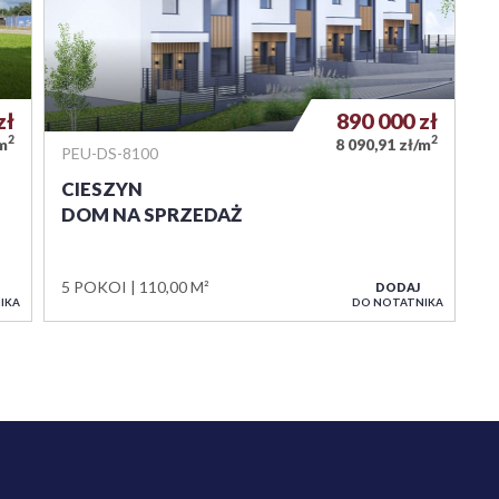
zł
890 000
zł
2
2
/m
8 090,91 zł/m
PEU-DS-8100
CIESZYN
DOM NA SPRZEDAŻ
5 POKOI
110,00 M²
DODAJ
IKA
DO NOTATNIKA