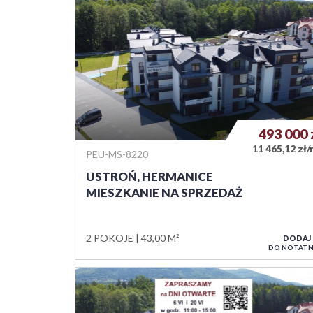
493 000
11 465,12 zł
PEU-MS-8220
USTROŃ, HERMANICE
MIESZKANIE NA SPRZEDAŻ
2 POKOJE
43,00 M²
DODAJ
DO NOTATN