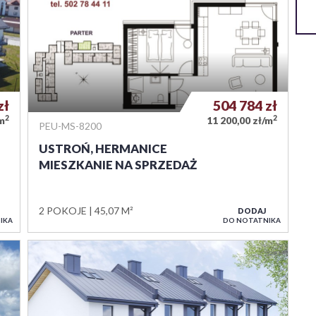
zł
504 784
zł
2
2
/m
11 200,00 zł/m
PEU-MS-8200
USTROŃ, HERMANICE
MIESZKANIE NA SPRZEDAŻ
2 POKOJE
45,07 M²
DODAJ
IKA
DO NOTATNIKA