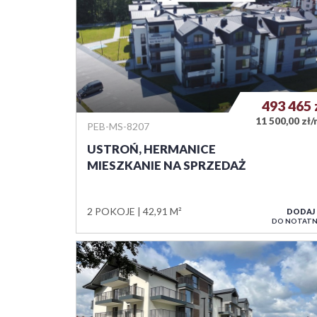
493 465
11 500,00 zł
PEB-MS-8207
USTROŃ, HERMANICE
MIESZKANIE NA SPRZEDAŻ
2 POKOJE
42,91 M²
DODAJ
DO NOTATN