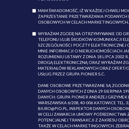
MAM ŚWIADOMOŚĆ, IŻ W KAŻDEJ CHWILI MO
ZAPRZESTANIE PRZETWARZANIA PODANYCH 
OSOBOWYCH W CELACH MARKETINGOWYCH.
WYRAŻAM ZGODĘ NA OTRZYMYWANIE OD GRU
TELEFONU I/LUB ŚRODKÓW KOMUNIKACJI EL
SZCZEGÓLNOŚCI POCZTY ELEKTRONICZNEJ O
MNIE INFORMACJI O NIERUCHOMOŚCIACH JA
ROZUMIENIU USTAWY Z DNIA 18 LIPCA 2002 
DROGĄ ELEKTRONICZNĄ ORAZ WYRAŻAM ZGO
MATERIAŁÓW REKLAMOWYCH ORAZ OFERT/O
USŁUG PRZEZ GRUPA PIONIER S.C.
DANE OSOBOWE PRZETWARZANE SĄ ZGODNIE
DANYCH OSOBOWYCH Z DNIA 29 SIERPNIA 19
DANYCH: GRUPA PIONIER ANDRZEJ GRZYMEK D
WARSZAWSKA 6/208, 40-006 KATOWICE TEL. 32 
BIURO@PIO.PL, INSPEKTOR DANYCH OSOBO
W CELU ZAWARCIA UMOWY POŚREDNICTWA Z G
POTENCJALNEJ TRANSAKCJI Z ZAKRESU OBR
TAKŻE W CELACH MARKETINGOWYCH. ZEBR