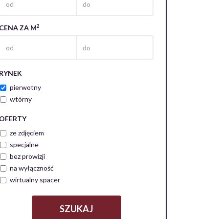
2
CENA ZA M
RYNEK
pierwotny
wtórny
OFERTY
ze zdjęciem
specjalne
bez prowizji
na wyłączność
wirtualny spacer