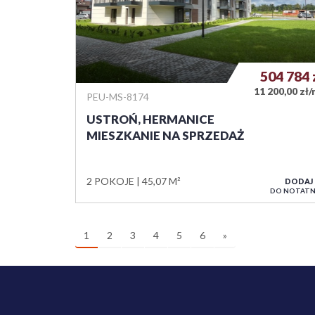
504 784
11 200,00 zł
PEU-MS-8174
USTROŃ, HERMANICE
MIESZKANIE NA SPRZEDAŻ
2 POKOJE
45,07 M²
DODAJ
DO NOTATN
1
2
3
4
5
6
»