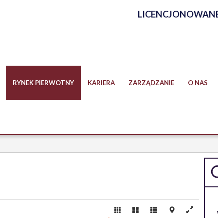
LICENCJONOWANE
RYNEK PIERWOTNY
KARIERA
ZARZĄDZANIE
O NAS