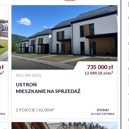
zł
735 000
zł
2
2
/m
12 049,18 zł/m
PEU-MS-8235
USTROŃ
MIESZKANIE NA SPRZEDAŻ
2 POKOJE
61,00 M²
DODAJ
IKA
DO NOTATNIKA