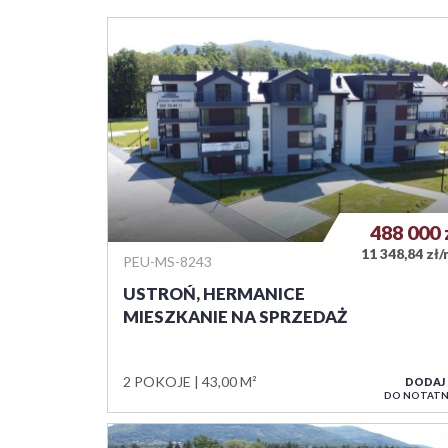
488 000
11 348,84 zł
PEU-MS-8243
USTROŃ, HERMANICE
MIESZKANIE NA SPRZEDAŻ
2 POKOJE
43,00 M²
DODAJ
DO NOTATN