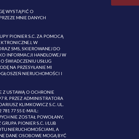
GĘ WYSTĄPIĆ O
PRZEZE MNIE DANYCH
PY PIONIER S.C. ZA POMOCĄ
EKTRONICZNEJ, W
RAZ SMS, SKIEROWANEJ DO
KO INFORMACJI HANDLOWEJ W
R. O ŚWIADCZENIU USŁUG
DĘ NA PRZESYŁANIE MI
GŁOSZEŃ NIERUCHOMOŚCI I
 Z USTAWĄ O OCHRONIE
97 R. PRZEZ ADMINISTRATORA
ARIUSZ KLIMKOWICZ S.C. UL.
781 77 55 E-MAIL:
WYCH NIE ZOSTAŁ POWOŁANY,
RUPA PIONIER S.C. I/LUB
OTU NIERUCHOMOŚCIAMI, A
ANE DANE OSOBOWE MOGĄ BYĆ