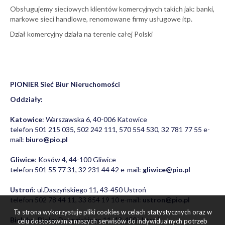
Obsługujemy sieciowych klientów komercyjnych takich jak: banki,
markowe sieci handlowe, renomowane firmy usługowe itp.
Dział komercyjny działa na terenie całej Polski
PIONIER Sieć Biur Nieruchomości
Oddziały:
Katowice
: Warszawska 6, 40-006 Katowice
telefon 501 215 035, 502 242 111, 570 554 530, 32 781 77 55 e-
mail:
biuro@pio.pl
Gliwice
: Kosów 4, 44-100 Gliwice
telefon 501 55 77 31, 32 231 44 42 e-mail:
gliwice@pio.pl
Ustroń
: ul.Daszyńskiego 11, 43-450 Ustroń
telefon 502 78 44 11, 33 854 19 10 e-mail:
ustron@pio.pl
Ta strona wykorzystuje pliki cookies w celach statystycznych oraz w
Bielsko-Biała
: Daszyńskiego 11, 43-450 Ustroń
celu dostosowania naszych serwisów do indywidualnych potrzeb