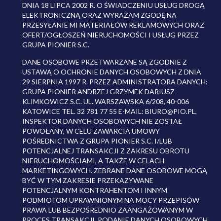
DNIA 18 LIPCA 2002 R. O ŚWIADCZENIU USŁUG DROGĄ
ELEKTRONICZNĄ ORAZ WYRAŻAM ZGODĘ NA
PRZESYŁANIE MI MATERIAŁÓW REKLAMOWYCH ORAZ
OFERT/OGŁOSZEŃ NIERUCHOMOŚCI I USŁUG PRZEZ
GRUPA PIONIER S.C.
DANE OSOBOWE PRZETWARZANE SĄ ZGODNIE Z
USTAWĄ O OCHRONIE DANYCH OSOBOWYCH Z DNIA
29 SIERPNIA 1997 R. PRZEZ ADMINISTRATORA DANYCH:
GRUPA PIONIER ANDRZEJ GRZYMEK DARIUSZ
KLIMKOWICZ S.C. UL. WARSZAWSKA 6/208, 40-006
KATOWICE TEL. 32 781 77 55 E-MAIL: BIURO@PIO.PL,
INSPEKTOR DANYCH OSOBOWYCH NIE ZOSTAŁ
POWOŁANY, W CELU ZAWARCIA UMOWY
POŚREDNICTWA Z GRUPA PIONIER S.C. I/LUB
POTENCJALNEJ TRANSAKCJI Z ZAKRESU OBROTU
NIERUCHOMOŚCIAMI, A TAKŻE W CELACH
MARKETINGOWYCH. ZEBRANE DANE OSOBOWE MOGĄ
BYĆ W TYM ZAKRESIE PRZEKAZYWANE
POTENCJALNYM KONTRAHENTOM I INNYM
PODMIOTOM UPRAWNIONYM NA MOCY PRZEPISÓW
PRAWA LUB BEZPOŚREDNIO ZAANGAŻOWANYM W
PROCES TRANSAKCJI. PODANIE DANYCH OSOBOWYCH