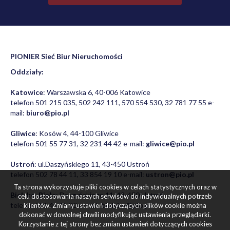
PIONIER Sieć Biur Nieruchomości
Oddziały:
Katowice
: Warszawska 6, 40-006 Katowice
telefon 501 215 035, 502 242 111, 570 554 530, 32 781 77 55 e-
mail:
biuro@pio.pl
Gliwice
: Kosów 4, 44-100 Gliwice
telefon 501 55 77 31, 32 231 44 42 e-mail:
gliwice@pio.pl
Ustroń
: ul.Daszyńskiego 11, 43-450 Ustroń
telefon 502 78 44 11, 33 854 19 10 e-mail:
ustron@pio.pl
Ta strona wykorzystuje pliki cookies w celach statystycznych oraz w
Bielsko-Biała
: Daszyńskiego 11, 43-450 Ustroń
celu dostosowania naszych serwisów do indywidualnych potrzeb
telefon 501 45 45 30 e-mail:
bielsko@pio.pl
klientów. Zmiany ustawień dotyczących plików cookie można
dokonać w dowolnej chwili modyfikując ustawienia przeglądarki.
Korzystanie z tej strony bez zmian ustawień dotyczących cookies