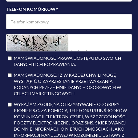
TELEFON KOMÓRKOWY
MAM ŚWIADOMOŚĆ PRAWA DOSTĘPU DO SWOICH
DANYCH I ICH POPRAWIANIA.
MAM ŚWIADOMOŚĆ, IŻ W KAŻDEJ CHWILI MOGĘ
WYSTĄPIĆ O ZAPRZESTANIE PRZETWARZANIA
PODANYCH PRZEZE MNIE DANYCH OSOBOWYCH W
CELACH MARKETINGOWYCH.
WYRAŻAM ZGODĘ NA OTRZYMYWANIE OD GRUPY
PIONIER S.C. ZA POMOCĄ TELEFONU I/LUB ŚRODKÓW
KOMUNIKACJI ELEKTRONICZNEJ, W SZCZEGÓLNOŚCI
POCZTY ELEKTRONICZNEJ ORAZ SMS, SKIEROWANEJ
DO MNIE INFORMACJI O NIERUCHOMOŚCIACH JAKO
INFORMACJI HANDLOWEJ W ROZUMIENIU USTAWY Z