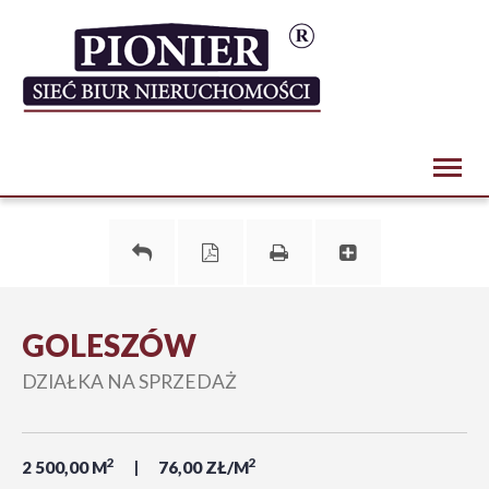
Toggl
naviga
GOLESZÓW
DZIAŁKA NA SPRZEDAŻ
2
2
2 500,00 M
76,00 ZŁ/M