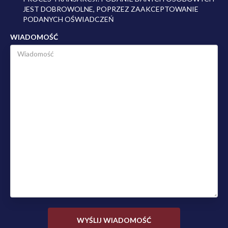
JEST DOBROWOLNE, POPRZEZ ZAAKCEPTOWANIE
PODANYCH OŚWIADCZEŃ
WIADOMOŚĆ