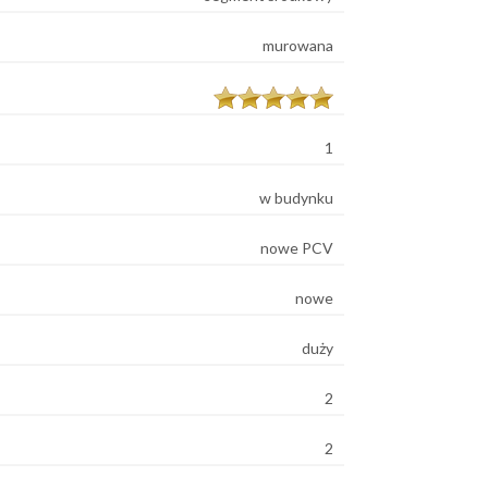
murowana
1
w budynku
nowe PCV
nowe
duży
2
2