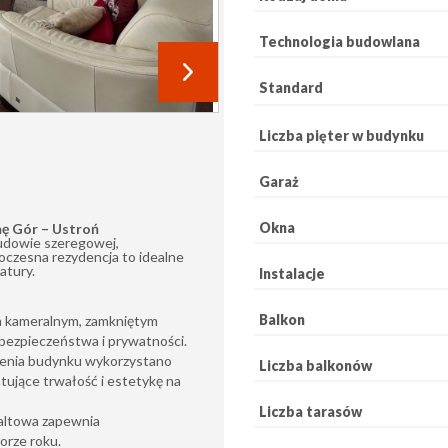
Technologia budowlana
Standard
Liczba pięter w budynku
Garaż
Okna
ę Gór – Ustroń
udowie szeregowej,
oczesna rezydencja to idealne
atury.
Instalacje
Balkon
a kameralnym, zamkniętym
bezpieczeństwa i prywatności.
enia budynku wykorzystano
Liczba balkonów
tujące trwałość i estetykę na
Liczba tarasów
altowa zapewnia
orze roku.