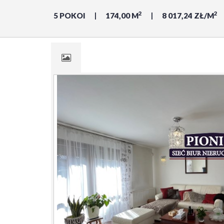
2
2
5 POKOI
174,00 M
8 017,24 ZŁ/M