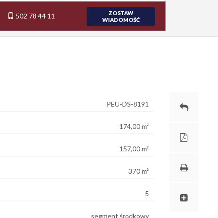
ZOSTAW
502 78 44 11
WIADOMOŚĆ
PEU-DS-8191
174,00 m²
157,00 m²
370 m²
5
segment środkowy