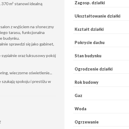
Zagosp. działki
 370 m² stanowi idealną
Ukształtowanie działki
 salon z wyjściem na słoneczny
Kształt działki
iego tarasu, funkcjonalna
yle budynku.
Pokrycie dachu
lnie sprawdzi się jako gabinet,
sypialnie oraz luksusowy pokój
Stan budynku
Ogrodzenie działki
ing, wieczorne oświetlenie...
szukają spokoju i prestiżu w
Rok budowy
Gaz
Woda
!
Ogrzewanie