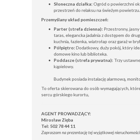
Słoneczna działka:
Ogród o powierzchni ok.
przestrzeń do relaksu na świeżym powietrzu.
Przemyślany układ pomieszczeń:
Parter (strefa dzienna):
Przestronny, jasny
taras, elegancka jadalnia z dostępem do drug
kuchnia, łazienka, wiatrołap oraz garaż w br
Półpiętro:
Dodatkowy, duży pokój, który idea
domowe kino lub biblioteka.
Poddasze (strefa prywatna):
Trzy ustawne 
kąpielowy.
Budynek posiada instalację alarmową, monitor
To oferta skierowana do osób wymagających, które 
sercu górskiego kurortu,
AGENT PROWADZĄCY:
Mirosław Zięba
Tel: 502 78 44 11
Zapraszam na prezentację tej wyjątkowej nieruchomości