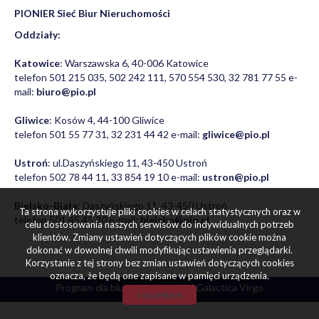
PIONIER Sieć Biur Nieruchomości
Oddziały:
Katowice
: Warszawska 6, 40-006 Katowice
telefon 501 215 035, 502 242 111, 570 554 530, 32 781 77 55 e-
mail:
biuro@pio.pl
Gliwice
: Kosów 4, 44-100 Gliwice
telefon 501 55 77 31, 32 231 44 42 e-mail:
gliwice@pio.pl
Ustroń
: ul.Daszyńskiego 11, 43-450 Ustroń
telefon 502 78 44 11, 33 854 19 10 e-mail:
ustron@pio.pl
Bielsko-Biała
: Daszyńskiego 11, 43-450 Ustroń
Ta strona wykorzystuje pliki cookies w celach statystycznych oraz w
telefon 501 45 45 30 e-mail:
bielsko@pio.pl
celu dostosowania naszych serwisów do indywidualnych potrzeb
klientów. Zmiany ustawień dotyczących plików cookie można
dokonać w dowolnej chwili modyfikując ustawienia przeglądarki.
Korzystanie z tej strony bez zmian ustawień dotyczących cookies
oznacza, że będą one zapisane w pamięci urządzenia.
Program dla biur nieruchomości
Galactica Virgo
rozumiem