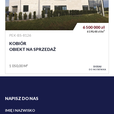
6 500 000
zł
2
6 190,48 zł/m
PEK-BS-8126
KOBIÓR
OBIEKT NA SPRZEDAŻ
1 050,00 M²
DODAJ
DO NOTATNIKA
NAPISZ DO NAS
IMIĘ I NAZWISKO