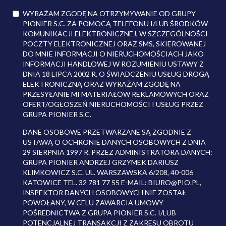
WYRAŻAM ZGODĘ NA OTRZYMYWANIE OD GRUPY
PIONIER S.C. ZA POMOCĄ TELEFONU I/LUB ŚRODKÓW
KOMUNIKACJI ELEKTRONICZNEJ, W SZCZEGÓLNOŚCI
POCZTY ELEKTRONICZNEJ ORAZ SMS, SKIEROWANEJ
DO MNIE INFORMACJI O NIERUCHOMOŚCIACH JAKO
INFORMACJI HANDLOWEJ W ROZUMIENIU USTAWY Z
DNIA 18 LIPCA 2002 R. O ŚWIADCZENIU USŁUG DROGĄ
ELEKTRONICZNĄ ORAZ WYRAŻAM ZGODĘ NA
PRZESYŁANIE MI MATERIAŁÓW REKLAMOWYCH ORAZ
OFERT/OGŁOSZEŃ NIERUCHOMOŚCI I USŁUG PRZEZ
GRUPA PIONIER S.C.
DANE OSOBOWE PRZETWARZANE SĄ ZGODNIE Z
USTAWĄ O OCHRONIE DANYCH OSOBOWYCH Z DNIA
29 SIERPNIA 1997 R. PRZEZ ADMINISTRATORA DANYCH:
GRUPA PIONIER ANDRZEJ GRZYMEK DARIUSZ
KLIMKOWICZ S.C. UL. WARSZAWSKA 6/208, 40-006
KATOWICE TEL. 32 781 77 55 E-MAIL: BIURO@PIO.PL,
INSPEKTOR DANYCH OSOBOWYCH NIE ZOSTAŁ
POWOŁANY, W CELU ZAWARCIA UMOWY
POŚREDNICTWA Z GRUPA PIONIER S.C. I/LUB
POTENCJALNEJ TRANSAKCJI Z ZAKRESU OBROTU