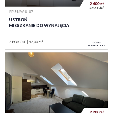
2 400
zł
2
57,14 zł/m
PEU-MW-8187
USTROŃ
MIESZKANIE DO WYNAJĘCIA
2 POKOJE
42,00 M²
DODAJ
DO NOTATNIKA
2 200
zł