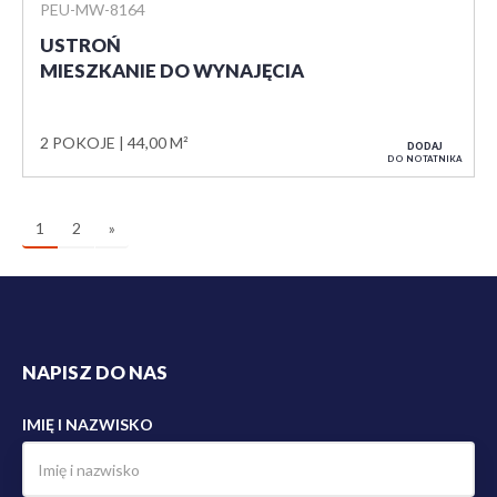
PEU-MW-8164
USTROŃ
MIESZKANIE DO WYNAJĘCIA
2 POKOJE
44,00 M²
DODAJ
DO NOTATNIKA
1
2
»
NAPISZ DO NAS
IMIĘ I NAZWISKO