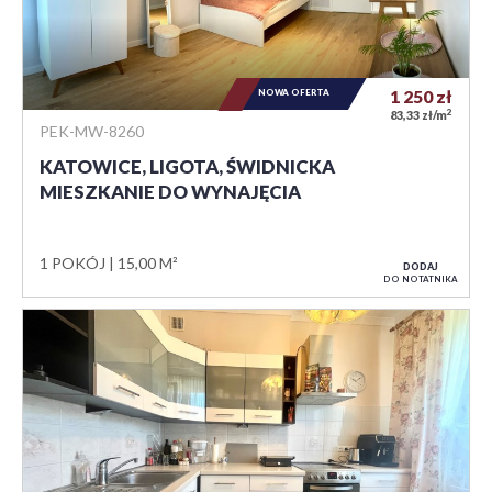
NOWA OFERTA
1 250
zł
2
83,33 zł/m
PEK-MW-8260
KATOWICE, LIGOTA, ŚWIDNICKA
MIESZKANIE DO WYNAJĘCIA
1 POKÓJ
15,00 M²
DODAJ
DO NOTATNIKA