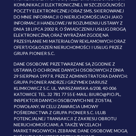
KOMUNIKACJI ELEKTRONICZNEJ, W SZCZEGÓLNOŚCI
POCZTY ELEKTRONICZNEJ ORAZ SMS, SKIEROWANEJ
DO MNIE INFORMACJI O NIERUCHOMOŚCIACH JAKO
INFORMACJI HANDLOWEJ W ROZUMIENIU USTAWY Z
DNIA 18 LIPCA 2002 R. O ŚWIADCZENIU USŁUG DROGĄ
ELEKTRONICZNĄ ORAZ WYRAŻAM ZGODĘ NA
PRZESYŁANIE MI MATERIAŁÓW REKLAMOWYCH ORAZ
OFERT/OGŁOSZEŃ NIERUCHOMOŚCI I USŁUG PRZEZ
GRUPA PIONIER S.C.
DANE OSOBOWE PRZETWARZANE SĄ ZGODNIE Z
USTAWĄ O OCHRONIE DANYCH OSOBOWYCH Z DNIA
29 SIERPNIA 1997 R. PRZEZ ADMINISTRATORA DANYCH:
GRUPA PIONIER ANDRZEJ GRZYMEK DARIUSZ
KLIMKOWICZ S.C. UL. WARSZAWSKA 6/208, 40-006
KATOWICE TEL. 32 781 77 55 E-MAIL: BIURO@PIO.PL,
INSPEKTOR DANYCH OSOBOWYCH NIE ZOSTAŁ
POWOŁANY, W CELU ZAWARCIA UMOWY
POŚREDNICTWA Z GRUPA PIONIER S.C. I/LUB
POTENCJALNEJ TRANSAKCJI Z ZAKRESU OBROTU
NIERUCHOMOŚCIAMI, A TAKŻE W CELACH
MARKETINGOWYCH. ZEBRANE DANE OSOBOWE MOGĄ