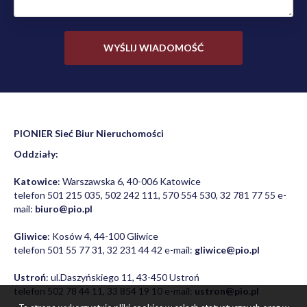
PIONIER Sieć Biur Nieruchomości
Oddziały:
Katowice
: Warszawska 6, 40-006 Katowice
telefon 501 215 035, 502 242 111, 570 554 530, 32 781 77 55 e-
mail:
biuro@pio.pl
Gliwice
: Kosów 4, 44-100 Gliwice
telefon 501 55 77 31, 32 231 44 42 e-mail:
gliwice@pio.pl
Ustroń
: ul.Daszyńskiego 11, 43-450 Ustroń
telefon 502 78 44 11, 33 854 19 10 e-mail:
ustron@pio.pl