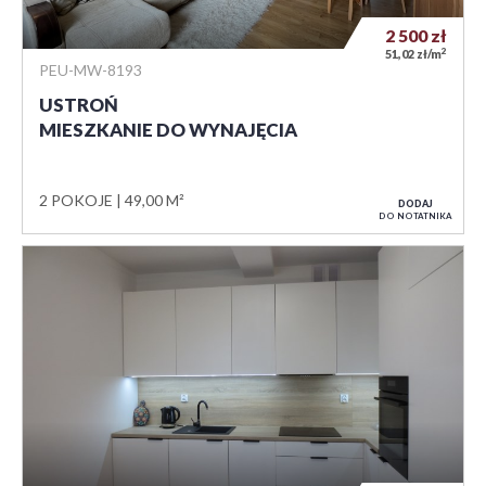
2 500
zł
2
51,02 zł/m
PEU-MW-8193
USTROŃ
MIESZKANIE DO WYNAJĘCIA
2 POKOJE
49,00 M²
DODAJ
DO NOTATNIKA