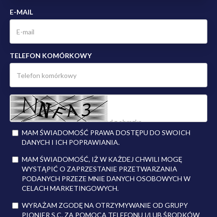
E-MAIL
TELEFON KOMÓRKOWY
MAM ŚWIADOMOŚĆ PRAWA DOSTĘPU DO SWOICH
DANYCH I ICH POPRAWIANIA.
MAM ŚWIADOMOŚĆ, IŻ W KAŻDEJ CHWILI MOGĘ
WYSTĄPIĆ O ZAPRZESTANIE PRZETWARZANIA
PODANYCH PRZEZE MNIE DANYCH OSOBOWYCH W
CELACH MARKETINGOWYCH.
WYRAŻAM ZGODĘ NA OTRZYMYWANIE OD GRUPY
PIONIER S.C. ZA POMOCĄ TELEFONU I/LUB ŚRODKÓW