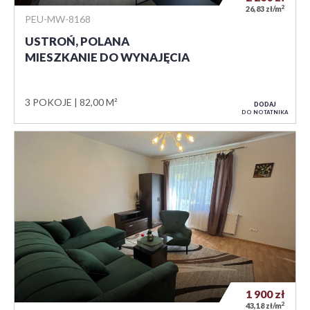
2
26,83 zł/m
PEU-MW-8168
USTROŃ, POLANA
MIESZKANIE DO WYNAJĘCIA
3 POKOJE
82,00 M²
DODAJ
DO NOTATNIKA
1 900
zł
2
43,18 zł/m