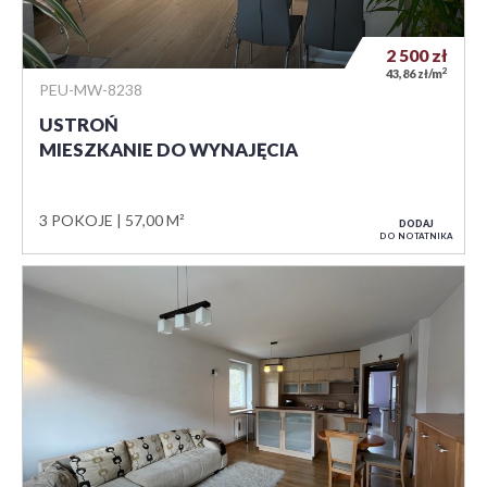
2 500
zł
2
43,86 zł/m
PEU-MW-8238
USTROŃ
MIESZKANIE DO WYNAJĘCIA
3 POKOJE
57,00 M²
DODAJ
DO NOTATNIKA