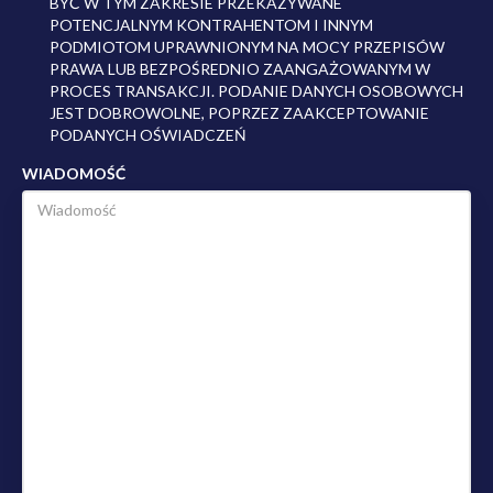
BYĆ W TYM ZAKRESIE PRZEKAZYWANE
POTENCJALNYM KONTRAHENTOM I INNYM
PODMIOTOM UPRAWNIONYM NA MOCY PRZEPISÓW
PRAWA LUB BEZPOŚREDNIO ZAANGAŻOWANYM W
PROCES TRANSAKCJI. PODANIE DANYCH OSOBOWYCH
JEST DOBROWOLNE, POPRZEZ ZAAKCEPTOWANIE
PODANYCH OŚWIADCZEŃ
WIADOMOŚĆ