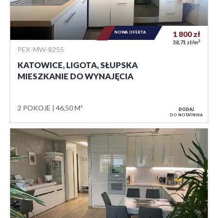
NOWA OFERTA
1 800
zł
2
38,71 zł/m
PEK-MW-8255
KATOWICE, LIGOTA, SŁUPSKA
MIESZKANIE DO WYNAJĘCIA
2 POKOJE
46,50 M²
DODAJ
DO NOTATNIKA