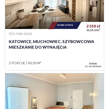
NOWA OFERTA
2 550
zł
2
63,28 zł/m
PEK-MW-8264
KATOWICE, MUCHOWIEC, SZYBOWCOWA
MIESZKANIE DO WYNAJĘCIA
2 POKOJE
40,30 M²
DODAJ
DO NOTATNIKA