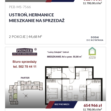
2
11 700,00 zł/m
PEB-MS-7566
USTROŃ, HERMANICE
MIESZKANIE NA SPRZEDAŻ
2 POKOJE
44,68 M²
DODAJ
DO NOTATNIKA
BEZ PROWIZJI
654 966
zł
2
11 700,00 zł/m