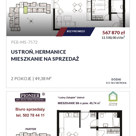
BEZ PROWIZJI
567 870
zł
2
11 500,00 zł/m
PEB-MS-7572
USTROŃ, HERMANICE
MIESZKANIE NA SPRZEDAŻ
2 POKOJE
49,38 M²
DODAJ
DO NOTATNIKA