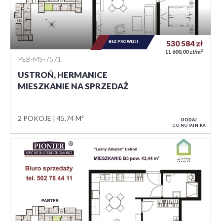
BEZ PROWIZJI
530 584
zł
2
11 600,00 zł/m
PEB-MS-7571
USTROŃ, HERMANICE
MIESZKANIE NA SPRZEDAŻ
2 POKOJE
45,74 M²
DODAJ
DO NOTATNIKA