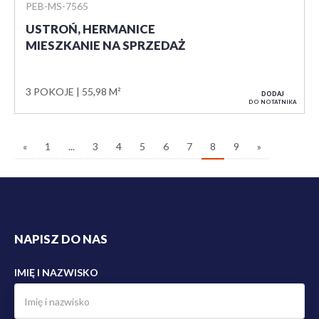
PEB-MS-7565
USTROŃ, HERMANICE
MIESZKANIE NA SPRZEDAŻ
3 POKOJE
55,98 M²
DODAJ
DO NOTATNIKA
«
1
...
3
4
5
6
7
8
9
»
NAPISZ DO NAS
IMIĘ I NAZWISKO