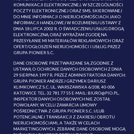
KOMUNIKACJI ELEKTRONICZNEJ, W SZCZEGÓLNOŚCI
POCZTY ELEKTRONICZNEJ ORAZ SMS, SKIEROWANEJ
DO MNIE INFORMACJI O NIERUCHOMOŚCIACH JAKO
INFORMACJI HANDLOWEJ W ROZUMIENIU USTAWY Z
DNIA 18 LIPCA 2002 R. O ŚWIADCZENIU USŁUG DROGĄ
ELEKTRONICZNĄ ORAZ WYRAŻAM ZGODĘ NA
PRZESYŁANIE MI MATERIAŁÓW REKLAMOWYCH ORAZ
OFERT/OGŁOSZEŃ NIERUCHOMOŚCI I USŁUG PRZEZ
GRUPA PIONIER S.C.
DANE OSOBOWE PRZETWARZANE SĄ ZGODNIE Z
USTAWĄ O OCHRONIE DANYCH OSOBOWYCH Z DNIA
29 SIERPNIA 1997 R. PRZEZ ADMINISTRATORA DANYCH:
GRUPA PIONIER ANDRZEJ GRZYMEK DARIUSZ
KLIMKOWICZ S.C. UL. WARSZAWSKA 6/208, 40-006
KATOWICE TEL. 32 781 77 55 E-MAIL: BIURO@PIO.PL,
INSPEKTOR DANYCH OSOBOWYCH NIE ZOSTAŁ
POWOŁANY, W CELU ZAWARCIA UMOWY
POŚREDNICTWA Z GRUPA PIONIER S.C. I/LUB
POTENCJALNEJ TRANSAKCJI Z ZAKRESU OBROTU
NIERUCHOMOŚCIAMI, A TAKŻE W CELACH
MARKETINGOWYCH. ZEBRANE DANE OSOBOWE MOGĄ