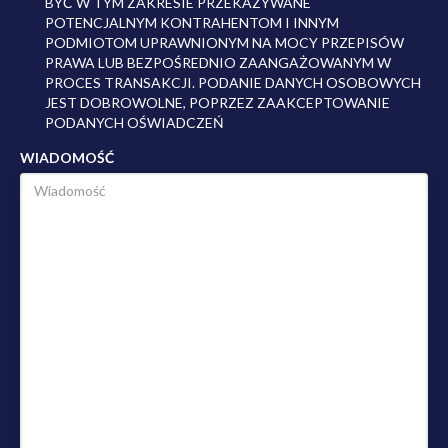
BYĆ W TYM ZAKRESIE PRZEKAZYWANE
POTENCJALNYM KONTRAHENTOM I INNYM
PODMIOTOM UPRAWNIONYM NA MOCY PRZEPISÓW
PRAWA LUB BEZPOŚREDNIO ZAANGAŻOWANYM W
PROCES TRANSAKCJI. PODANIE DANYCH OSOBOWYCH
JEST DOBROWOLNE, POPRZEZ ZAAKCEPTOWANIE
PODANYCH OŚWIADCZEŃ
WIADOMOŚĆ