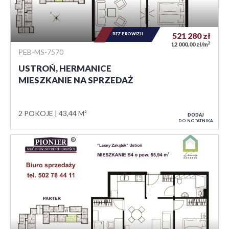
BEZ PROWIZJI
521 280
zł
2
12 000,00 zł/m
PEB-MS-7570
USTROŃ, HERMANICE
MIESZKANIE NA SPRZEDAŻ
2 POKOJE
43,44 M²
DODAJ
DO NOTATNIKA