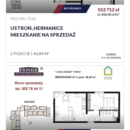
BEZ PROWIZJI
552 712
zł
2
11 800,00 zł/m
PEB-MS-7568
USTROŃ, HERMANICE
MIESZKANIE NA SPRZEDAŻ
2 POKOJE
46,84 M²
DODAJ
DO NOTATNIKA