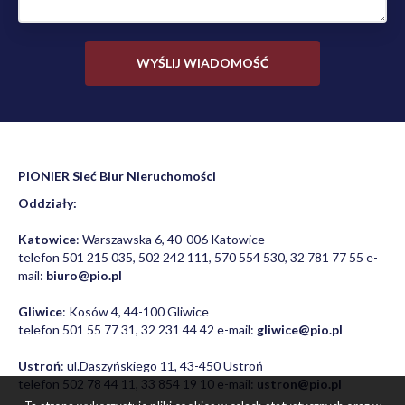
PIONIER Sieć Biur Nieruchomości
Oddziały:
Katowice
: Warszawska 6, 40-006 Katowice
telefon 501 215 035, 502 242 111, 570 554 530, 32 781 77 55 e-
mail:
biuro@pio.pl
Gliwice
: Kosów 4, 44-100 Gliwice
telefon 501 55 77 31, 32 231 44 42 e-mail:
gliwice@pio.pl
Ustroń
: ul.Daszyńskiego 11, 43-450 Ustroń
telefon 502 78 44 11, 33 854 19 10 e-mail:
ustron@pio.pl