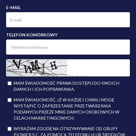
E-MAIL
TELEFON KOMÓRKOWY
MAM ŚWIADOMOŚĆ PRAWA DOSTĘPU DO SWOICH
DANYCH I ICH POPRAWIANIA.
MAM ŚWIADOMOŚĆ, IŻ W KAŻDEJ CHWILI MOGĘ
WYSTĄPIĆ O ZAPRZESTANIE PRZETWARZANIA
PODANYCH PRZEZE MNIE DANYCH OSOBOWYCH W
CELACH MARKETINGOWYCH.
WYRAŻAM ZGODĘ NA OTRZYMYWANIE OD GRUPY
PIONIER S.C. ZA POMOCĄ TELEFONU I/LUB ŚRODKÓW