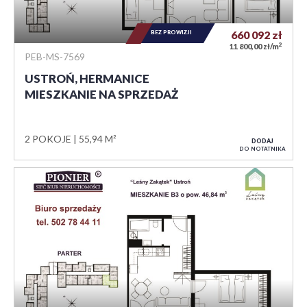
BEZ PROWIZJI
660 092
zł
2
11 800,00 zł/m
PEB-MS-7569
USTROŃ, HERMANICE
MIESZKANIE NA SPRZEDAŻ
2 POKOJE
55,94 M²
DODAJ
DO NOTATNIKA