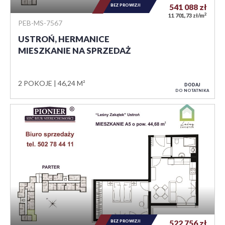
BEZ PROWIZJI
541 088
zł
2
11 701,73 zł/m
PEB-MS-7567
USTROŃ, HERMANICE
MIESZKANIE NA SPRZEDAŻ
2 POKOJE
46,24 M²
DODAJ
DO NOTATNIKA
BEZ PROWIZJI
522 756
zł